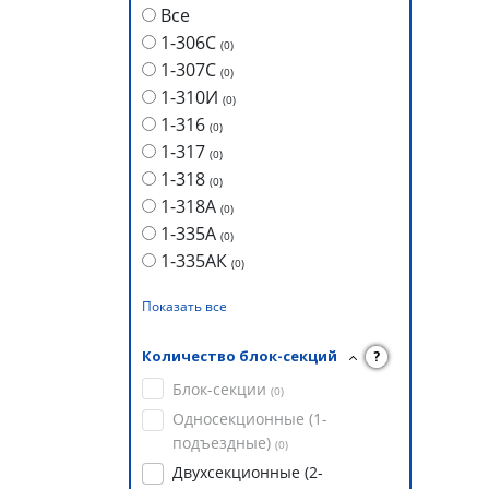
Все
1-306С
(
0
)
1-307С
(
0
)
1-310И
(
0
)
1-316
(
0
)
1-317
(
0
)
1-318
(
0
)
1-318А
(
0
)
1-335А
(
0
)
1-335АК
(
0
)
Показать все
Количество блок-секций
?
Блок-секции
(
0
)
Односекционные (1-
подъездные)
(
0
)
Двухсекционные (2-