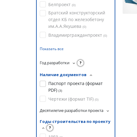
Белпроект
(
0
)
Братский конструкторский
отдел КБ по железобетону
им.А.А.Якушева
(
0
)
Владимиргражданпроект
(
0
)
Показать все
Год разработки
?
Наличие документов
Паспорт проекта (формат
PDF)
(
3
)
Чертежи (формат TIF)
(
0
)
Десятилетие разработки проекта
Годы строительства по проекту
?
1959