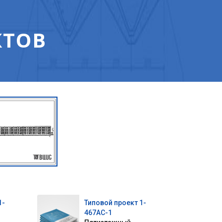
КТОВ
1-
Типовой проект 1-
467АС-1