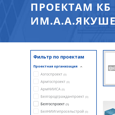
ПРОЕКТАМ КБ
ИМ.А.А.ЯКУШЕ
Фильтр по проектам
Проектная организация
Азгоспроект
(
0
)
Армгоспроект
(
0
)
АрмНИИСА
(
0
)
Белгородгражданпроект
(
0
)
Белгоспроект
(
1
)
БелНИИгипросельстрой
(
0
)