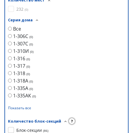
Количество мест
232
(
0
)
Серия дома
Все
1-306С
(
0
)
1-307С
(
0
)
1-310И
(
0
)
1-316
(
0
)
1-317
(
0
)
1-318
(
0
)
1-318А
(
0
)
1-335А
(
0
)
1-335АК
(
0
)
Показать все
Количество блок-секций
?
Блок-секции
(
86
)