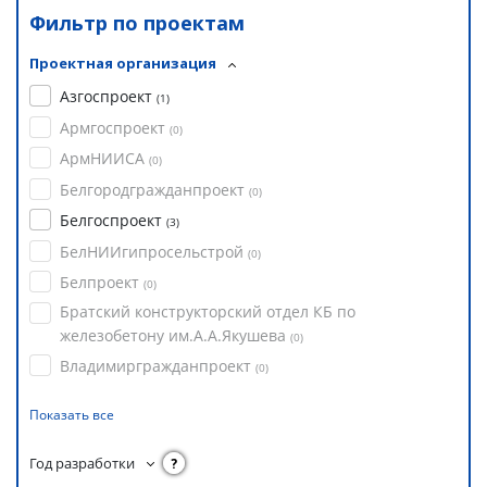
Фильтр по проектам
Проектная организация
Азгоспроект
(
1
)
Армгоспроект
(
0
)
АрмНИИСА
(
0
)
Белгородгражданпроект
(
0
)
Белгоспроект
(
3
)
БелНИИгипросельстрой
(
0
)
Белпроект
(
0
)
Братский конструкторский отдел КБ по
железобетону им.А.А.Якушева
(
0
)
Владимиргражданпроект
(
0
)
Показать все
Год разработки
?