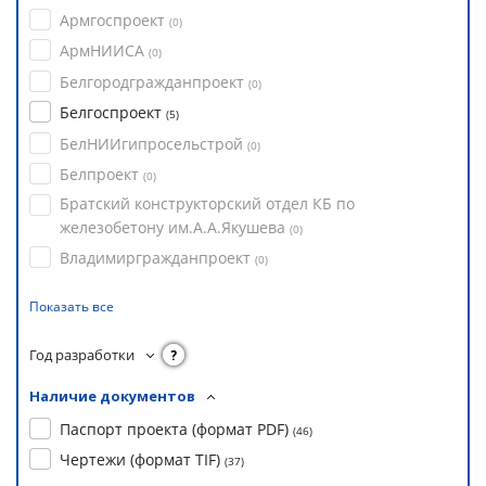
Армгоспроект
(
0
)
АрмНИИСА
(
0
)
Белгородгражданпроект
(
0
)
Белгоспроект
(
5
)
БелНИИгипросельстрой
(
0
)
Белпроект
(
0
)
Братский конструкторский отдел КБ по
железобетону им.А.А.Якушева
(
0
)
Владимиргражданпроект
(
0
)
Показать все
Год разработки
?
Наличие документов
Паспорт проекта (формат PDF)
(
46
)
Чертежи (формат TIF)
(
37
)