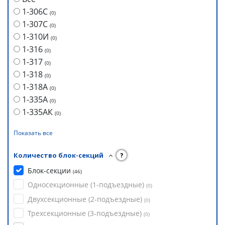
1-306С
(
0
)
1-307С
(
0
)
1-310И
(
0
)
1-316
(
0
)
1-317
(
0
)
1-318
(
0
)
1-318А
(
0
)
1-335А
(
0
)
1-335АК
(
0
)
Показать все
Количество блок-секций
?
Блок-секции
(
46
)
Односекционные (1-подъездные)
(
0
)
Двухсекционные (2-подъездные)
(
0
)
Трехсекционные (3-подъездные)
(
0
)