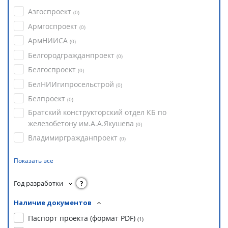
Азгоспроект
(
0
)
Армгоспроект
(
0
)
АрмНИИСА
(
0
)
Белгородгражданпроект
(
0
)
Белгоспроект
(
0
)
БелНИИгипросельстрой
(
0
)
Белпроект
(
0
)
Братский конструкторский отдел КБ по
железобетону им.А.А.Якушева
(
0
)
Владимиргражданпроект
(
0
)
Показать все
Год разработки
?
Наличие документов
Паспорт проекта (формат PDF)
(
1
)