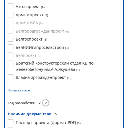
Азгоспроект
(
6
)
Армгоспроект
(
2
)
АрмНИИСА
(
0
)
Белгородгражданпроект
(
0
)
Белгоспроект
(
3
)
БелНИИгипросельстрой
(
3
)
Белпроект
(
0
)
Братский конструкторский отдел КБ по
железобетону им.А.А.Якушева
(
1
)
Владимиргражданпроект
(
19
)
Показать все
Год разработки
?
Наличие документов
Паспорт проекта (формат PDF)
(
5
)