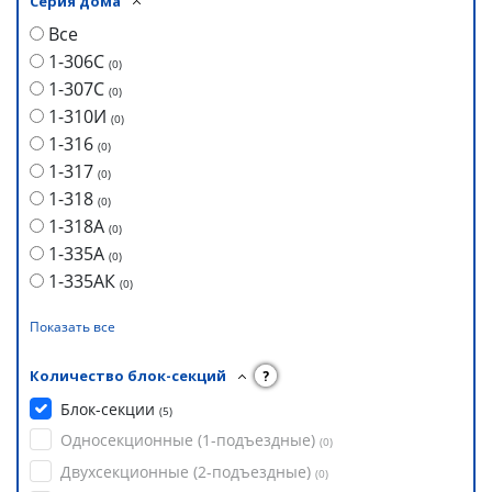
Серия дома
Все
1-306С
(
0
)
1-307С
(
0
)
1-310И
(
0
)
1-316
(
0
)
1-317
(
0
)
1-318
(
0
)
1-318А
(
0
)
1-335А
(
0
)
1-335АК
(
0
)
Показать все
Количество блок-секций
?
Блок-секции
(
5
)
Односекционные (1-подъездные)
(
0
)
Двухсекционные (2-подъездные)
(
0
)