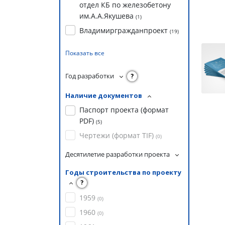
отдел КБ по железобетону
им.А.А.Якушева
(
1
)
Владимиргражданпроект
(
19
)
Показать все
Год разработки
?
Наличие документов
Паспорт проекта (формат
PDF)
(
5
)
Чертежи (формат TIF)
(
0
)
Десятилетие разработки проекта
Годы строительства по проекту
?
1959
(
0
)
1960
(
0
)