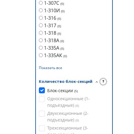
1-307С
(
0
)
1-310И
(
0
)
1-316
(
0
)
1-317
(
0
)
1-318
(
0
)
1-318А
(
0
)
1-335А
(
0
)
1-335АК
(
0
)
Показать все
Количество блок-секций
?
Блок-секции
(
5
)
Односекционные (1-
подъездные)
(
0
)
Двухсекционные (2-
подъездные)
(
0
)
Трехсекционные (3-