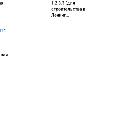
ая
1.2.3.3 (для
строительства в
Ленинг...
121-
овая