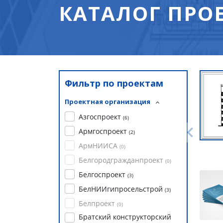
КАТАЛОГ ПРО
Фильтр по проектам
Проектная организация
Азгоспроект
(
6
)
Армгоспроект
(
2
)
АрмНИИСА
(
0
)
Белгородгражданпроект
(
0
)
Белгоспроект
(
3
)
БелНИИгипросельстрой
(
3
)
Белпроект
(
0
)
Братский конструкторский