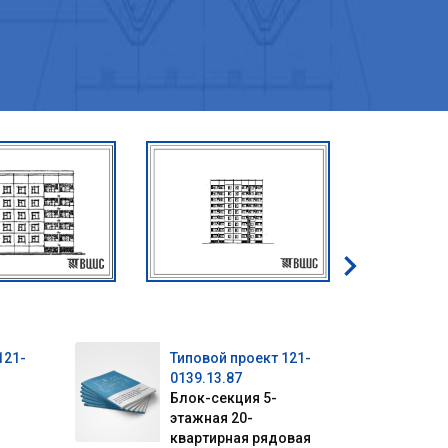
121-
Типовой проект 121-
0139.13.87
Блок-секция 5-
этажная 20-
квартирная рядовая