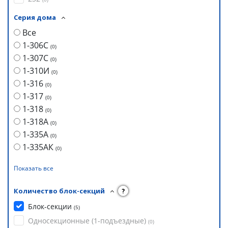
Серия дома
Все
1-306С
(
0
)
1-307С
(
0
)
1-310И
(
0
)
1-316
(
0
)
1-317
(
0
)
1-318
(
0
)
1-318А
(
0
)
1-335А
(
0
)
1-335АК
(
0
)
Показать все
Количество блок-секций
?
Блок-секции
(
5
)
Односекционные (1-подъездные)
(
0
)