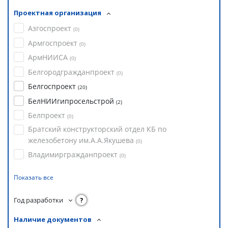
Проектная организация
Азгоспроект
(
0
)
Армгоспроект
(
0
)
АрмНИИСА
(
0
)
Белгородгражданпроект
(
0
)
Белгоспроект
(
20
)
БелНИИгипросельстрой
(
2
)
Белпроект
(
0
)
Братский конструкторский отдел КБ по
железобетону им.А.А.Якушева
(
0
)
Владимиргражданпроект
(
0
)
Показать все
Год разработки
?
Наличие документов