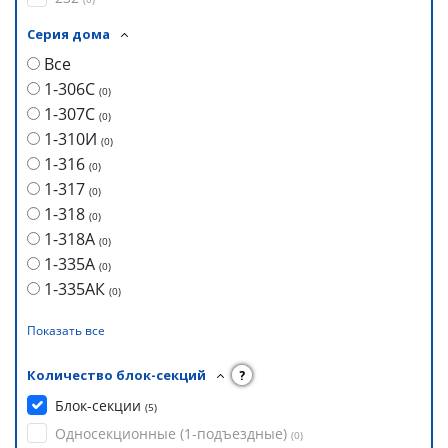
Серия дома
Все
1-306С
(
0
)
1-307С
(
0
)
1-310И
(
0
)
1-316
(
0
)
1-317
(
0
)
1-318
(
0
)
1-318А
(
0
)
1-335А
(
0
)
1-335АК
(
0
)
Показать все
Количество блок-секций
?
Блок-секции
(
5
)
Односекционные (1-подъездные)
(
0
)