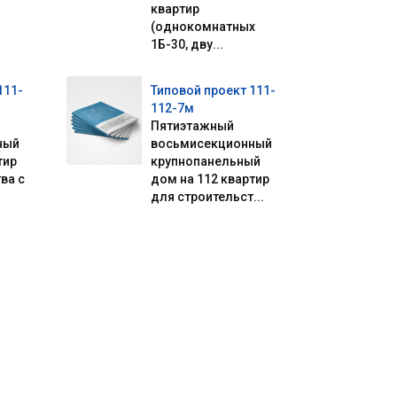
квартир
(однокомнатных
1Б-30, дву...
111-
Типовой проект 111-
112-7м
Пятиэтажный
ный
восьмисекционный
тир
крупнопанельный
ва с
дом на 112 квартир
для строительст...