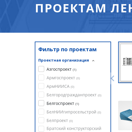
ПРОЕКТАМ ЛЕ
Фильтр по проектам
Проектная организация
Азгоспроект
(
1
)
Армгоспроект
(
0
)
АрмНИИСА
(
0
)
Белгородгражданпроект
(
0
)
Белгоспроект
(
1
)
БелНИИгипросельстрой
(
0
)
Белпроект
(
0
)
Братский конструкторский