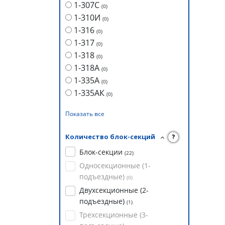
1-307С
(
0
)
1-310И
(
0
)
1-316
(
0
)
1-317
(
0
)
1-318
(
0
)
1-318А
(
0
)
1-335А
(
0
)
1-335АК
(
0
)
Показать все
Количество блок-секций
?
Блок-секции
(
22
)
Односекционные (1-
подъездные)
(
0
)
Двухсекционные (2-
подъездные)
(
1
)
Трехсекционные (3-