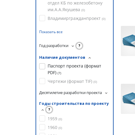
отдел КБ по железобетону
им.А.А.Якушева
(
0
)
Владимиргражданпроект
(
0
)
Показать все
Год разработки
?
Наличие документов
Паспорт проекта (формат
PDF)
(
7
)
Чертежи (формат TIF)
(
0
)
Десятилетие разработки проекта
Годы строительства по проекту
?
1959
(
0
)
1960
(
0
)