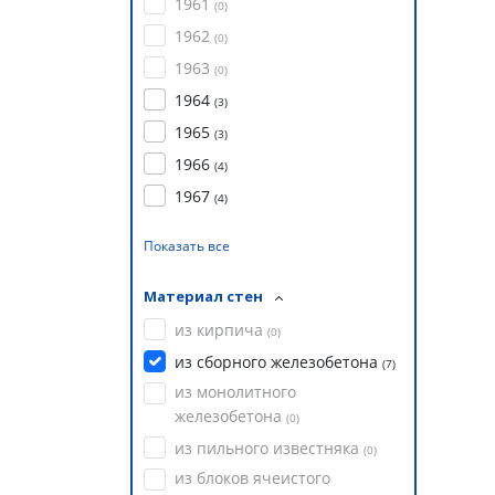
1961
(
0
)
1962
(
0
)
1963
(
0
)
1964
(
3
)
1965
(
3
)
1966
(
4
)
1967
(
4
)
Показать все
Материал стен
из кирпича
(
0
)
из сборного железобетона
(
7
)
из монолитного
железобетона
(
0
)
из пильного известняка
(
0
)
из блоков ячеистого