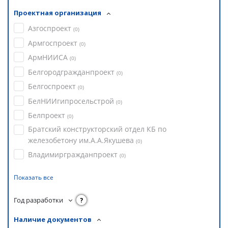
Проектная организация
Азгоспроект
(
0
)
Армгоспроект
(
0
)
АрмНИИСА
(
0
)
Белгородгражданпроект
(
0
)
Белгоспроект
(
0
)
БелНИИгипросельстрой
(
0
)
Белпроект
(
0
)
Братский конструкторский отдел КБ по
железобетону им.А.А.Якушева
(
0
)
Владимиргражданпроект
(
0
)
Показать все
Год разработки
?
Наличие документов