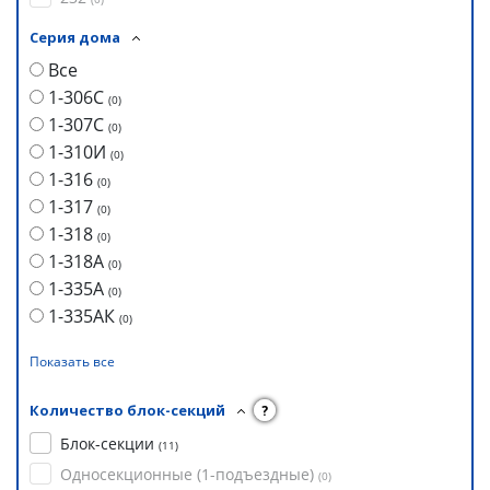
Серия дома
Все
1-306С
(
0
)
1-307С
(
0
)
1-310И
(
0
)
1-316
(
0
)
1-317
(
0
)
1-318
(
0
)
1-318А
(
0
)
1-335А
(
0
)
1-335АК
(
0
)
Показать все
Количество блок-секций
?
Блок-секции
(
11
)
Односекционные (1-подъездные)
(
0
)