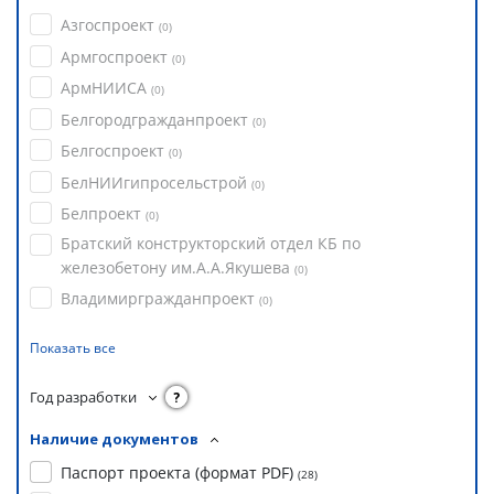
Азгоспроект
(
0
)
Армгоспроект
(
0
)
АрмНИИСА
(
0
)
Белгородгражданпроект
(
0
)
Белгоспроект
(
0
)
БелНИИгипросельстрой
(
0
)
Белпроект
(
0
)
Братский конструкторский отдел КБ по
железобетону им.А.А.Якушева
(
0
)
Владимиргражданпроект
(
0
)
Показать все
Год разработки
?
Наличие документов
Паспорт проекта (формат PDF)
(
28
)