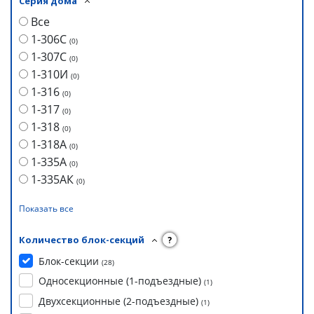
Серия дома
Все
1-306С
(
0
)
1-307С
(
0
)
1-310И
(
0
)
1-316
(
0
)
1-317
(
0
)
1-318
(
0
)
1-318А
(
0
)
1-335А
(
0
)
1-335АК
(
0
)
Показать все
Количество блок-секций
?
Блок-секции
(
28
)
Односекционные (1-подъездные)
(
1
)
Двухсекционные (2-подъездные)
(
1
)