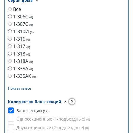
Серия дома
Все
1-306С
(
0
)
1-307С
(
0
)
1-310И
(
0
)
1-316
(
0
)
1-317
(
0
)
1-318
(
0
)
1-318А
(
0
)
1-335А
(
0
)
1-335АК
(
0
)
Показать все
Количество блок-секций
?
Блок-секции
(
12
)
Односекционные (1-подъездные)
(
0
)
Двухсекционные (2-подъездные)
(
0
)