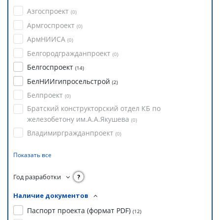
Азгоспроект
(
0
)
Армгоспроект
(
0
)
АрмНИИСА
(
0
)
Белгородгражданпроект
(
0
)
Белгоспроект
(
14
)
БелНИИгипросельстрой
(
2
)
Белпроект
(
0
)
Братский конструкторский отдел КБ по
железобетону им.А.А.Якушева
(
0
)
Владимиргражданпроект
(
0
)
Показать все
Год разработки
?
Наличие документов
Паспорт проекта (формат PDF)
(
12
)