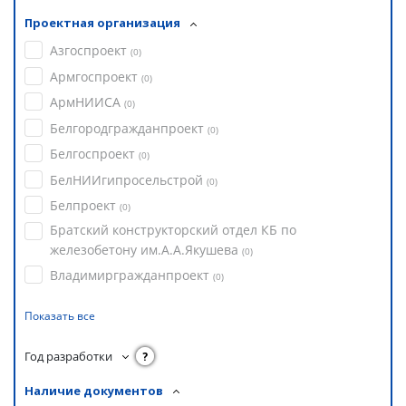
Проектная организация
Азгоспроект
(
0
)
Армгоспроект
(
0
)
АрмНИИСА
(
0
)
Белгородгражданпроект
(
0
)
Белгоспроект
(
0
)
БелНИИгипросельстрой
(
0
)
Белпроект
(
0
)
Братский конструкторский отдел КБ по
железобетону им.А.А.Якушева
(
0
)
Владимиргражданпроект
(
0
)
Показать все
Год разработки
?
Наличие документов