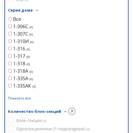
Серия дома
Все
1-306С
(
0
)
1-307С
(
0
)
1-310И
(
0
)
1-316
(
0
)
1-317
(
0
)
1-318
(
0
)
1-318А
(
0
)
1-335А
(
0
)
1-335АК
(
0
)
Показать все
Количество блок-секций
?
Блок-секции
(
0
)
Односекционные (1-подъездные)
(
0
)