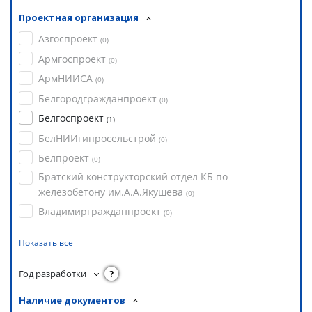
Проектная организация
Азгоспроект
(
0
)
Армгоспроект
(
0
)
АрмНИИСА
(
0
)
Белгородгражданпроект
(
0
)
Белгоспроект
(
1
)
БелНИИгипросельстрой
(
0
)
Белпроект
(
0
)
Братский конструкторский отдел КБ по
железобетону им.А.А.Якушева
(
0
)
Владимиргражданпроект
(
0
)
Показать все
Год разработки
?
Наличие документов