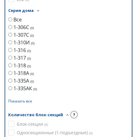
Серия дома
Все
1-306С
(
0
)
1-307С
(
0
)
1-310И
(
0
)
1-316
(
0
)
1-317
(
0
)
1-318
(
0
)
1-318А
(
0
)
1-335А
(
0
)
1-335АК
(
0
)
Показать все
Количество блок-секций
?
Блок-секции
(
0
)
Односекционные (1-подъездные)
(
0
)