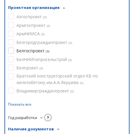
Проектная организация
Азгоспроект
(
0
)
Армгоспроект
(
0
)
АрмНИИСА
(
0
)
Белгородгражданпроект
(
0
)
Белгоспроект
(
3
)
БелНИИгипросельстрой
(
0
)
Белпроект
(
0
)
Братский конструкторский отдел КБ по
железобетону им.А.А.Якушева
(
0
)
Владимиргражданпроект
(
0
)
Показать все
Год разработки
?
Наличие документов