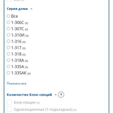
Серия дома
Все
1-306С
(
0
)
1-307С
(
0
)
1-310И
(
0
)
1-316
(
0
)
1-317
(
0
)
1-318
(
0
)
1-318А
(
0
)
1-335А
(
0
)
1-335АК
(
0
)
Показать все
Количество блок-секций
?
Блок-секции
(
0
)
Односекционные (1-подъездные)
(
0
)