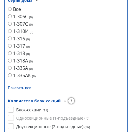
Серия дома
Все
1-306С
(
0
)
1-307С
(
0
)
1-310И
(
0
)
1-316
(
0
)
1-317
(
0
)
1-318
(
0
)
1-318А
(
0
)
1-335А
(
0
)
1-335АК
(
0
)
Показать все
Количество блок-секций
?
Блок-секции
(
21
)
Односекционные (1-подъездные)
(
0
)
Двухсекционные (2-подъездные)
(
36
)