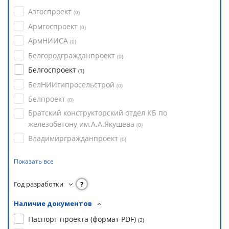
Азгоспроект
(
0
)
Армгоспроект
(
0
)
АрмНИИСА
(
0
)
Белгородгражданпроект
(
0
)
Белгоспроект
(
1
)
БелНИИгипросельстрой
(
0
)
Белпроект
(
0
)
Братский конструкторский отдел КБ по
железобетону им.А.А.Якушева
(
0
)
Владимиргражданпроект
(
0
)
Показать все
Год разработки
?
Наличие документов
Паспорт проекта (формат PDF)
(
3
)