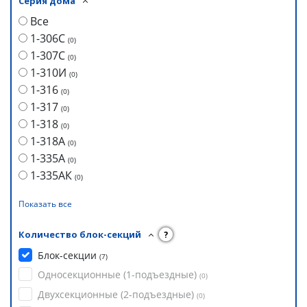
Серия дома
Все
1-306С
(
0
)
1-307С
(
0
)
1-310И
(
0
)
1-316
(
0
)
1-317
(
0
)
1-318
(
0
)
1-318А
(
0
)
1-335А
(
0
)
1-335АК
(
0
)
Показать все
Количество блок-секций
?
Блок-секции
(
7
)
Односекционные (1-подъездные)
(
0
)
Двухсекционные (2-подъездные)
(
0
)