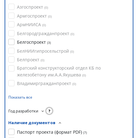
Азгоспроект
(
0
)
Армгоспроект
(
0
)
АрмНИИСА
(
0
)
Белгородгражданпроект
(
0
)
Белгоспроект
(
3
)
БелНИИгипросельстрой
(
0
)
Белпроект
(
0
)
Братский конструкторский отдел КБ по
железобетону им.А.А.Якушева
(
0
)
Владимиргражданпроект
(
0
)
Показать все
Год разработки
?
Наличие документов
Паспорт проекта (формат PDF)
(
7
)