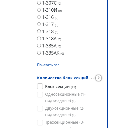
1-307С
(
0
)
1-310И
(
0
)
1-316
(
0
)
1-317
(
0
)
1-318
(
0
)
1-318А
(
0
)
1-335А
(
0
)
1-335АК
(
0
)
Показать все
Количество блок-секций
?
Блок-секции
(
13
)
Односекционные (1-
подъездные)
(
0
)
Двухсекционные (2-
подъездные)
(
0
)
Трехсекционные (3-