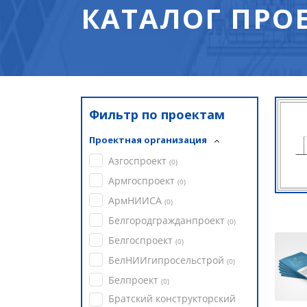
КАТАЛОГ ПРО
Фильтр по проектам
Проектная организация
Азгоспроект
(
0
)
Армгоспроект
(
0
)
АрмНИИСА
(
0
)
Белгородгражданпроект
(
0
)
Белгоспроект
(
0
)
БелНИИгипросельстрой
(
0
)
Белпроект
(
0
)
Братский конструкторский