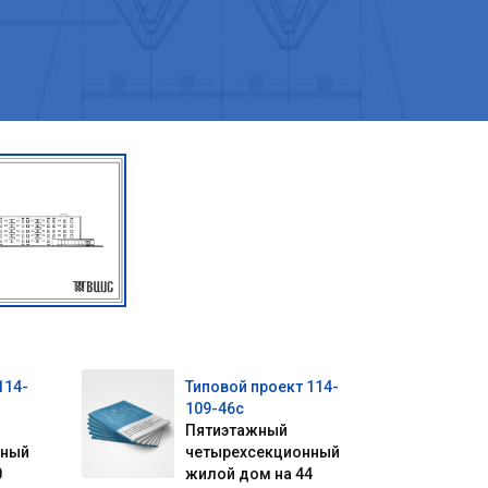
114-
Типовой проект 114-
109-46с
Пятиэтажный
нный
четырехсекционный
0
жилой дом на 44