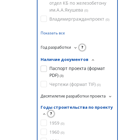
отдел КБ по железобетону
им.А.А.Якушева
(
0
)
Владимиргражданпроект
(
0
)
Показать все
Год разработки
?
Наличие документов
Паспорт проекта (формат
PDF)
(
3
)
Чертежи (формат TIF)
(
0
)
Десятилетие разработки проекта
Годы строительства по проекту
?
1959
(
0
)
1960
(
0
)