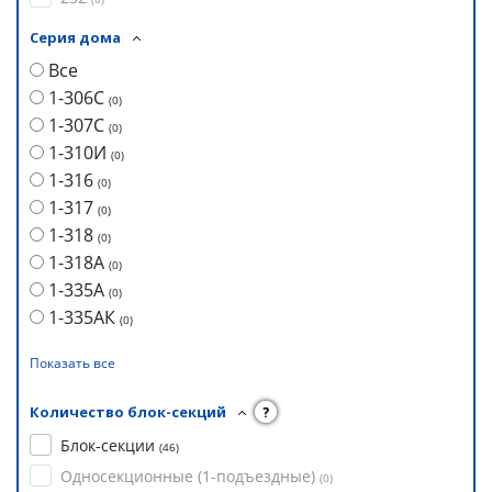
Серия дома
Все
1-306С
(
0
)
1-307С
(
0
)
1-310И
(
0
)
1-316
(
0
)
1-317
(
0
)
1-318
(
0
)
1-318А
(
0
)
1-335А
(
0
)
1-335АК
(
0
)
Показать все
Количество блок-секций
?
Блок-секции
(
46
)
Односекционные (1-подъездные)
(
0
)