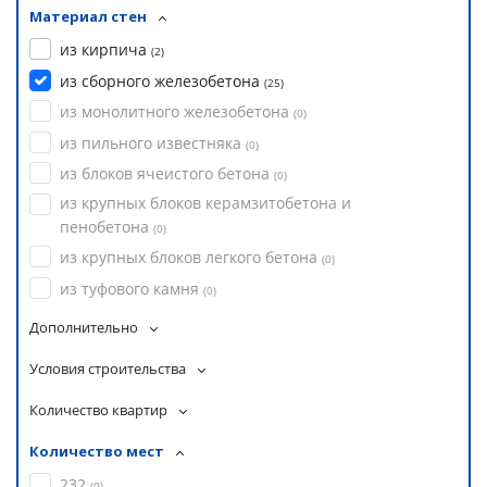
Материал стен
из кирпича
(
2
)
из сборного железобетона
(
25
)
из монолитного железобетона
(
0
)
из пильного известняка
(
0
)
из блоков ячеистого бетона
(
0
)
из крупных блоков керамзитобетона и
пенобетона
(
0
)
из крупных блоков легкого бетона
(
0
)
из туфового камня
(
0
)
Дополнительно
Условия строительства
Количество квартир
Количество мест
232
(
0
)