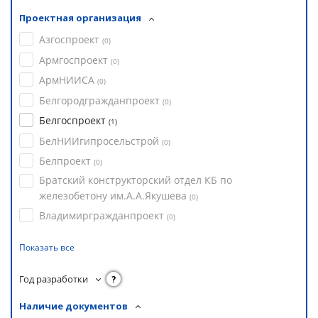
Проектная организация
Азгоспроект
(
0
)
Армгоспроект
(
0
)
АрмНИИСА
(
0
)
Белгородгражданпроект
(
0
)
Белгоспроект
(
1
)
БелНИИгипросельстрой
(
0
)
Белпроект
(
0
)
Братский конструкторский отдел КБ по
железобетону им.А.А.Якушева
(
0
)
Владимиргражданпроект
(
0
)
Показать все
Год разработки
?
Наличие документов