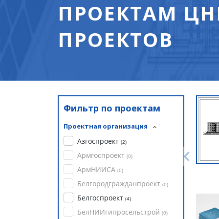
ПРОЕКТАМ ЦН
ПРОЕКТОВ
Фильтр по проектам
Проектная организация
Азгоспроект
(
2
)
Армгоспроект
(
0
)
АрмНИИСА
(
0
)
Белгородгражданпроект
(
0
)
Белгоспроект
(
4
)
БелНИИгипросельстрой
(
0
)