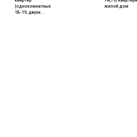
квартир
78(79) квартир
(однокомнатных
жилой дом
1Б-19, двухк...