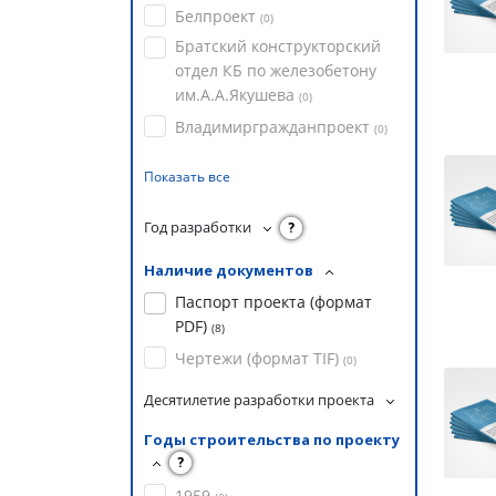
Белпроект
(
0
)
Братский конструкторский
отдел КБ по железобетону
им.А.А.Якушева
(
0
)
Владимиргражданпроект
(
0
)
Показать все
Год разработки
?
Наличие документов
Паспорт проекта (формат
PDF)
(
8
)
Чертежи (формат TIF)
(
0
)
Десятилетие разработки проекта
Годы строительства по проекту
?
1959