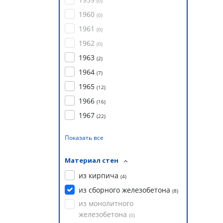
(
0
)
1960
(
0
)
1961
(
0
)
1962
(
0
)
1963
(
2
)
1964
(
7
)
1965
(
12
)
1966
(
16
)
1967
(
22
)
Показать все
Материал стен
из кирпича
(
4
)
из сборного железобетона
(
8
)
из монолитного
железобетона
(
0
)