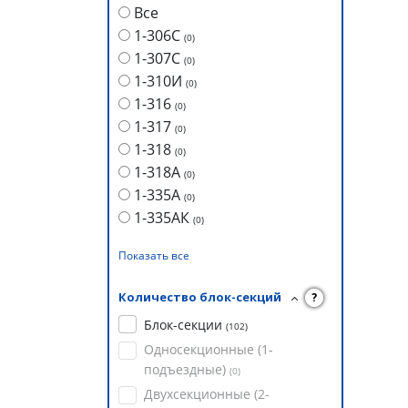
Все
1-306С
(
0
)
1-307С
(
0
)
1-310И
(
0
)
1-316
(
0
)
1-317
(
0
)
1-318
(
0
)
1-318А
(
0
)
1-335А
(
0
)
1-335АК
(
0
)
Показать все
Количество блок-секций
?
Блок-секции
(
102
)
Односекционные (1-
подъездные)
(
0
)
Двухсекционные (2-