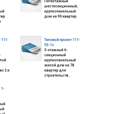
Пятиэтажный
шестисекционный,
ный
крупнопанельный
тир
дом на 90 квартир.
я
 111-
Типовой проект 111-
92-1с
5-этажный 6-
-
секционный
лой
крупнопанельный
жилой дом на 78
во 2 и
квартир для
строительств...
 1-
ный
ный