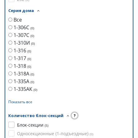
Серия дома
Все
1-306С
(
0
)
1-307С
(
0
)
1-310И
(
0
)
1-316
(
0
)
1-317
(
0
)
1-318
(
0
)
1-318А
(
0
)
1-335А
(
0
)
1-335АК
(
0
)
Показать все
Количество блок-секций
?
Блок-секции
(
5
)
Односекционные (1-подъездные)
(
0
)