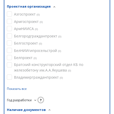
Проектная организация
Азгоспроект
(
0
)
Армгоспроект
(
0
)
АрмНИИСА
(
0
)
Белгородгражданпроект
(
0
)
Белгоспроект
(
0
)
БелНИИгипросельстрой
(
0
)
Белпроект
(
0
)
Братский конструкторский отдел КБ по
железобетону им.А.А.Якушева
(
0
)
Владимиргражданпроект
(
0
)
Показать все
Год разработки
?
Наличие документов