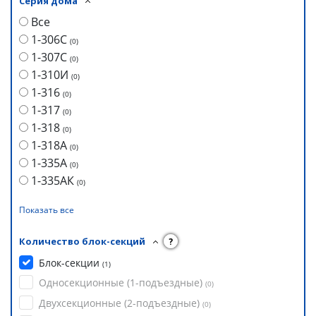
Серия дома
Все
1-306С
(
0
)
1-307С
(
0
)
1-310И
(
0
)
1-316
(
0
)
1-317
(
0
)
1-318
(
0
)
1-318А
(
0
)
1-335А
(
0
)
1-335АК
(
0
)
Показать все
Количество блок-секций
?
Блок-секции
(
1
)
Односекционные (1-подъездные)
(
0
)
Двухсекционные (2-подъездные)
(
0
)