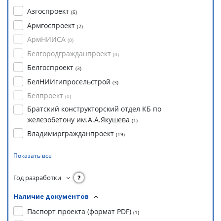
Азгоспроект
(
6
)
Армгоспроект
(
2
)
АрмНИИСА
(
0
)
Белгородгражданпроект
(
0
)
Белгоспроект
(
3
)
БелНИИгипросельстрой
(
3
)
Белпроект
(
0
)
Братский конструкторский отдел КБ по
железобетону им.А.А.Якушева
(
1
)
Владимиргражданпроект
(
19
)
Показать все
Год разработки
?
Наличие документов
Паспорт проекта (формат PDF)
(
1
)