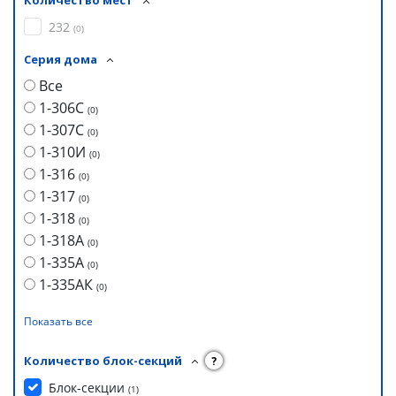
Количество мест
232
(
0
)
Серия дома
Все
1-306С
(
0
)
1-307С
(
0
)
1-310И
(
0
)
1-316
(
0
)
1-317
(
0
)
1-318
(
0
)
1-318А
(
0
)
1-335А
(
0
)
1-335АК
(
0
)
Показать все
Количество блок-секций
?
Блок-секции
(
1
)