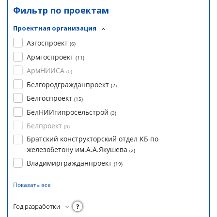
Фильтр по проектам
Проектная организация
Азгоспроект
(
6
)
Армгоспроект
(
11
)
АрмНИИСА
(
0
)
Белгородгражданпроект
(
2
)
Белгоспроект
(
15
)
БелНИИгипросельстрой
(
3
)
Белпроект
(
0
)
Братский конструкторский отдел КБ по
железобетону им.А.А.Якушева
(
2
)
Владимиргражданпроект
(
19
)
Показать все
Год разработки
?