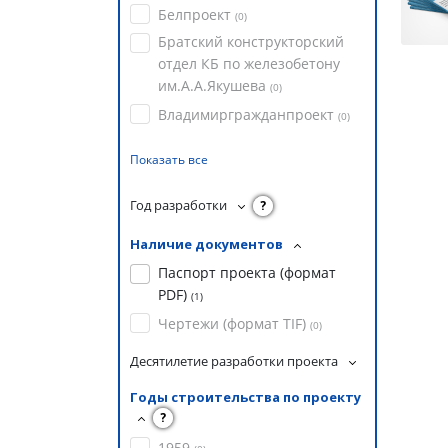
Белпроект
(
0
)
Братский конструкторский
отдел КБ по железобетону
им.А.А.Якушева
(
0
)
Владимиргражданпроект
(
0
)
Показать все
Год разработки
?
Наличие документов
Паспорт проекта (формат
PDF)
(
1
)
Чертежи (формат TIF)
(
0
)
Десятилетие разработки проекта
Годы строительства по проекту
?
1959