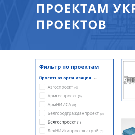
ПРОЕКТАМ УК
ПРОЕКТОВ
Фильтр по проектам
Проектная организация
Азгоспроект
(
0
)
Армгоспроект
(
0
)
АрмНИИСА
(
0
)
Белгородгражданпроект
(
0
)
Белгоспроект
(
1
)
БелНИИгипросельстрой
(
0
)