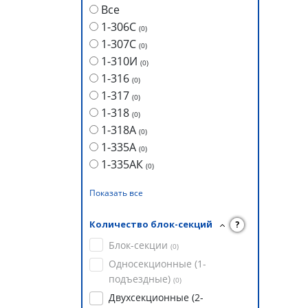
Все
1-306С
(
0
)
1-307С
(
0
)
1-310И
(
0
)
1-316
(
0
)
1-317
(
0
)
1-318
(
0
)
1-318А
(
0
)
1-335А
(
0
)
1-335АК
(
0
)
Показать все
Количество блок-секций
?
Блок-секции
(
0
)
Односекционные (1-
подъездные)
(
0
)
Двухсекционные (2-