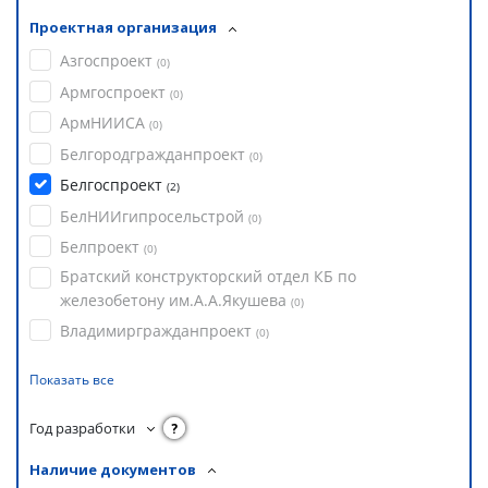
Проектная организация
Азгоспроект
(
0
)
Армгоспроект
(
0
)
АрмНИИСА
(
0
)
Белгородгражданпроект
(
0
)
Белгоспроект
(
2
)
БелНИИгипросельстрой
(
0
)
Белпроект
(
0
)
Братский конструкторский отдел КБ по
железобетону им.А.А.Якушева
(
0
)
Владимиргражданпроект
(
0
)
Показать все
Год разработки
?
Наличие документов