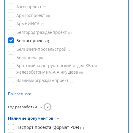
Азгоспроект
(
0
)
Армгоспроект
(
0
)
АрмНИИСА
(
0
)
Белгородгражданпроект
(
0
)
Белгоспроект
(
1
)
БелНИИгипросельстрой
(
0
)
Белпроект
(
0
)
Братский конструкторский отдел КБ по
железобетону им.А.А.Якушева
(
0
)
Владимиргражданпроект
(
0
)
Показать все
Год разработки
?
Наличие документов
Паспорт проекта (формат PDF)
(
1
)