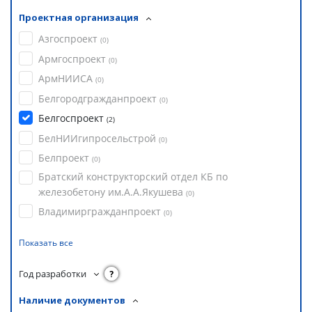
Проектная организация
Азгоспроект
(
0
)
Армгоспроект
(
0
)
АрмНИИСА
(
0
)
Белгородгражданпроект
(
0
)
Белгоспроект
(
2
)
БелНИИгипросельстрой
(
0
)
Белпроект
(
0
)
Братский конструкторский отдел КБ по
железобетону им.А.А.Якушева
(
0
)
Владимиргражданпроект
(
0
)
Показать все
Год разработки
?
Наличие документов