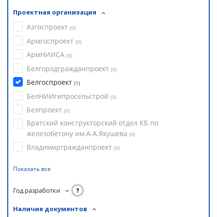
Проектная организация
Азгоспроект
(
0
)
Армгоспроект
(
0
)
АрмНИИСА
(
0
)
Белгородгражданпроект
(
0
)
Белгоспроект
(
1
)
БелНИИгипросельстрой
(
0
)
Белпроект
(
0
)
Братский конструкторский отдел КБ по
железобетону им.А.А.Якушева
(
0
)
Владимиргражданпроект
(
0
)
Показать все
Год разработки
?
Наличие документов