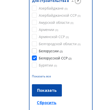
Для строительства в
?
Азербайджане
(
0
)
Азербайджанской ССР
(
0
)
Амурской области
(
0
)
Армении
(
0
)
Армянской ССР
(
0
)
Белгородской области
(
0
)
Белоруссии
(
2
)
Белорусской ССР
(
2
)
Бурятии
(
0
)
Показать все