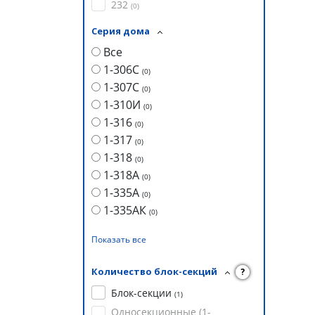
232
(
0
)
Серия дома
Все
1-306С
(
0
)
1-307С
(
0
)
1-310И
(
0
)
1-316
(
0
)
1-317
(
0
)
1-318
(
0
)
1-318А
(
0
)
1-335А
(
0
)
1-335АК
(
0
)
Показать все
Количество блок-секций
?
Блок-секции
(
1
)
Односекционные (1-