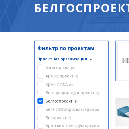
БЕЛГОСПРОЕКТ
Фильтр по проектам
Проектная организация
Азгоспроект
(
0
)
Армгоспроект
(
0
)
АрмНИИСА
(
0
)
Белгородгражданпроект
(
0
)
Белгоспроект
(
2
)
БелНИИгипросельстрой
(
0
)
Белпроект
(
0
)
Братский конструкторский