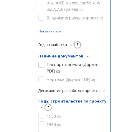
отдел КБ по железобетону
им.А.А.Якушева
(
0
)
Владимиргражданпроект
(
0
)
Показать все
Год разработки
?
Наличие документов
Паспорт проекта (формат
PDF)
(
2
)
Чертежи (формат TIF)
(
0
)
Десятилетие разработки проекта
Годы строительства по проекту
?
1959
(
0
)
1960
(
0
)