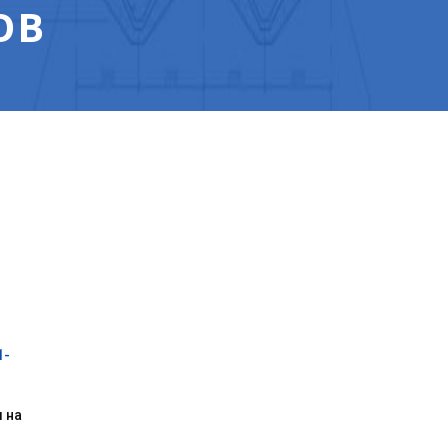
ОВ
1-
 на