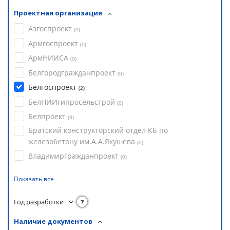
Проектная организация
Азгоспроект
(
0
)
Армгоспроект
(
0
)
АрмНИИСА
(
0
)
Белгородгражданпроект
(
0
)
Белгоспроект
(
2
)
БелНИИгипросельстрой
(
0
)
Белпроект
(
0
)
Братский конструкторский отдел КБ по
железобетону им.А.А.Якушева
(
0
)
Владимиргражданпроект
(
0
)
Показать все
Год разработки
?
Наличие документов