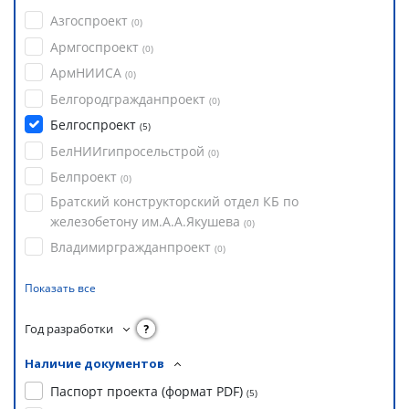
Азгоспроект
(
0
)
Армгоспроект
(
0
)
АрмНИИСА
(
0
)
Белгородгражданпроект
(
0
)
Белгоспроект
(
5
)
БелНИИгипросельстрой
(
0
)
Белпроект
(
0
)
Братский конструкторский отдел КБ по
железобетону им.А.А.Якушева
(
0
)
Владимиргражданпроект
(
0
)
Показать все
Год разработки
?
Наличие документов
Паспорт проекта (формат PDF)
(
5
)