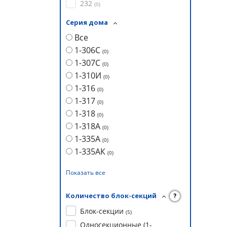
232
(
0
)
Серия дома
Все
1-306С
(
0
)
1-307С
(
0
)
1-310И
(
0
)
1-316
(
0
)
1-317
(
0
)
1-318
(
0
)
1-318А
(
0
)
1-335А
(
0
)
1-335АК
(
0
)
Показать все
Количество блок-секций
?
Блок-секции
(
5
)
Односекционные (1-