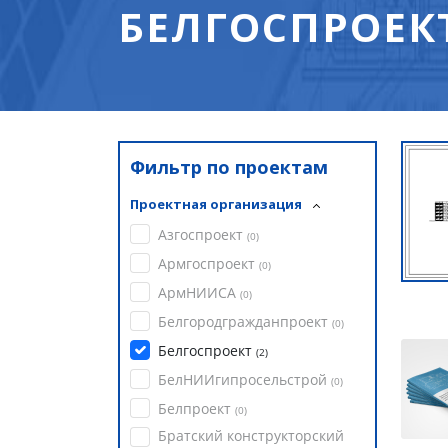
БЕЛГОСПРОЕКТ
Фильтр по проектам
Проектная организация
Азгоспроект
(
0
)
Армгоспроект
(
0
)
АрмНИИСА
(
0
)
Белгородгражданпроект
(
0
)
Белгоспроект
(
2
)
БелНИИгипросельстрой
(
0
)
Белпроект
(
0
)
Братский конструкторский