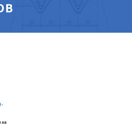
ОВ
1-
 на