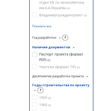
отдел КБ по железобетону
им.А.А.Якушева
(
0
)
Владимиргражданпроект
(
0
)
Показать все
Год разработки
?
Наличие документов
Паспорт проекта (формат
PDF)
(
2
)
Чертежи (формат TIF)
(
0
)
Десятилетие разработки проекта
Годы строительства по проекту
?
1959
(
0
)
1960
(
0
)