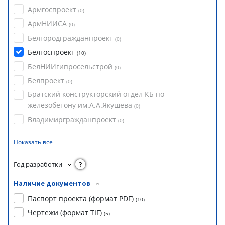
Армгоспроект
(
0
)
АрмНИИСА
(
0
)
Белгородгражданпроект
(
0
)
Белгоспроект
(
10
)
БелНИИгипросельстрой
(
0
)
Белпроект
(
0
)
Братский конструкторский отдел КБ по
железобетону им.А.А.Якушева
(
0
)
Владимиргражданпроект
(
0
)
Показать все
Год разработки
?
Наличие документов
Паспорт проекта (формат PDF)
(
10
)
Чертежи (формат TIF)
(
5
)