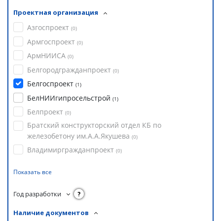
Проектная организация
Азгоспроект
(
0
)
Армгоспроект
(
0
)
АрмНИИСА
(
0
)
Белгородгражданпроект
(
0
)
Белгоспроект
(
1
)
БелНИИгипросельстрой
(
1
)
Белпроект
(
0
)
Братский конструкторский отдел КБ по
железобетону им.А.А.Якушева
(
0
)
Владимиргражданпроект
(
0
)
Показать все
Год разработки
?
Наличие документов