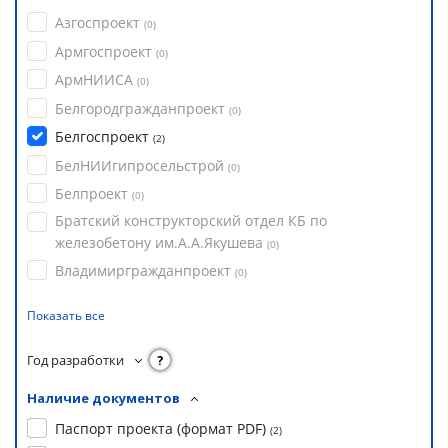
Азгоспроект
(
0
)
Армгоспроект
(
0
)
АрмНИИСА
(
0
)
Белгородгражданпроект
(
0
)
Белгоспроект
(
2
)
БелНИИгипросельстрой
(
0
)
Белпроект
(
0
)
Братский конструкторский отдел КБ по
железобетону им.А.А.Якушева
(
0
)
Владимиргражданпроект
(
0
)
Показать все
Год разработки
?
Наличие документов
Паспорт проекта (формат PDF)
(
2
)