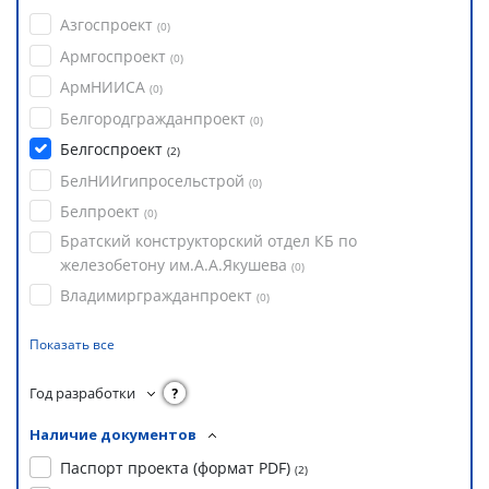
Азгоспроект
(
0
)
Армгоспроект
(
0
)
АрмНИИСА
(
0
)
Белгородгражданпроект
(
0
)
Белгоспроект
(
2
)
БелНИИгипросельстрой
(
0
)
Белпроект
(
0
)
Братский конструкторский отдел КБ по
железобетону им.А.А.Якушева
(
0
)
Владимиргражданпроект
(
0
)
Показать все
Год разработки
?
Наличие документов
Паспорт проекта (формат PDF)
(
2
)