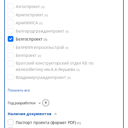
Азгоспроект
(
0
)
Армгоспроект
(
0
)
АрмНИИСА
(
0
)
Белгородгражданпроект
(
0
)
Белгоспроект
(
1
)
БелНИИгипросельстрой
(
0
)
Белпроект
(
0
)
Братский конструкторский отдел КБ по
железобетону им.А.А.Якушева
(
0
)
Владимиргражданпроект
(
0
)
Показать все
Год разработки
?
Наличие документов
Паспорт проекта (формат PDF)
(
1
)