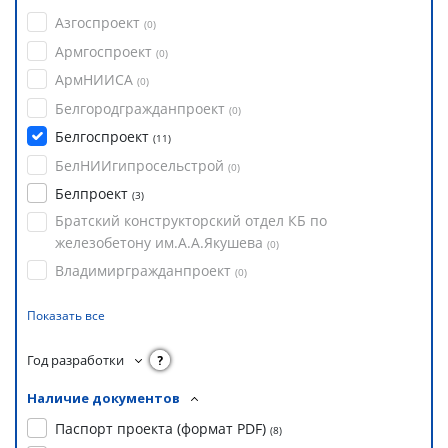
Азгоспроект
(
0
)
Армгоспроект
(
0
)
АрмНИИСА
(
0
)
Белгородгражданпроект
(
0
)
Белгоспроект
(
11
)
БелНИИгипросельстрой
(
0
)
Белпроект
(
3
)
Братский конструкторский отдел КБ по
железобетону им.А.А.Якушева
(
0
)
Владимиргражданпроект
(
0
)
Показать все
Год разработки
?
Наличие документов
Паспорт проекта (формат PDF)
(
8
)