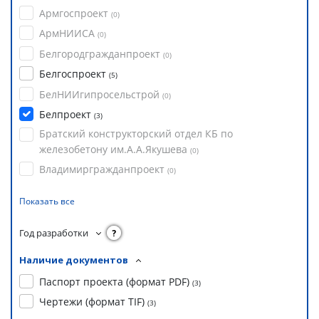
Армгоспроект
(
0
)
АрмНИИСА
(
0
)
Белгородгражданпроект
(
0
)
Белгоспроект
(
5
)
БелНИИгипросельстрой
(
0
)
Белпроект
(
3
)
Братский конструкторский отдел КБ по
железобетону им.А.А.Якушева
(
0
)
Владимиргражданпроект
(
0
)
Показать все
Год разработки
?
Наличие документов
Паспорт проекта (формат PDF)
(
3
)
Чертежи (формат TIF)
(
3
)