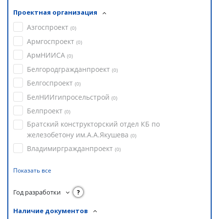
Проектная организация
Азгоспроект
(
0
)
Армгоспроект
(
0
)
АрмНИИСА
(
0
)
Белгородгражданпроект
(
0
)
Белгоспроект
(
0
)
БелНИИгипросельстрой
(
0
)
Белпроект
(
0
)
Братский конструкторский отдел КБ по
железобетону им.А.А.Якушева
(
0
)
Владимиргражданпроект
(
0
)
Показать все
Год разработки
?
Наличие документов