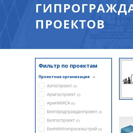
ГИПРОГРАЖДА
ПРОЕКТОВ
Фильтр по проектам
Проектная организация
Азгоспроект
(
0
)
Армгоспроект
(
0
)
АрмНИИСА
(
0
)
Белгородгражданпроект
(
0
)
Белгоспроект
(
0
)
БелНИИгипросельстрой
(
0
)