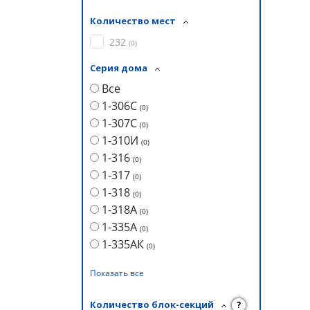
Количество мест
232
(
0
)
Серия дома
Все
1-306С
(
0
)
1-307С
(
0
)
1-310И
(
0
)
1-316
(
0
)
1-317
(
0
)
1-318
(
0
)
1-318А
(
0
)
1-335А
(
0
)
1-335АК
(
0
)
Показать все
Количество блок-секций
?