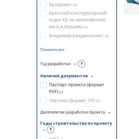
Белпроект
(
0
)
Братский конструкторский
отдел КБ по железобетону
им.А.А.Якушева
(
0
)
Владимиргражданпроект
(
0
)
Показать все
Год разработки
?
Наличие документов
Паспорт проекта (формат
PDF)
(
1
)
Чертежи (формат TIF)
(
0
)
Десятилетие разработки проекта
Годы строительства по проекту
?
1959