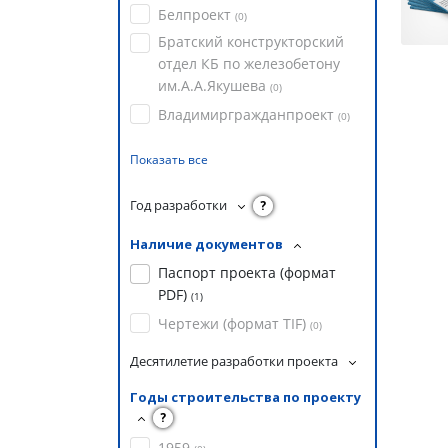
Белпроект
(
0
)
Братский конструкторский
отдел КБ по железобетону
им.А.А.Якушева
(
0
)
Владимиргражданпроект
(
0
)
Показать все
Год разработки
?
Наличие документов
Паспорт проекта (формат
PDF)
(
1
)
Чертежи (формат TIF)
(
0
)
Десятилетие разработки проекта
Годы строительства по проекту
?
1959