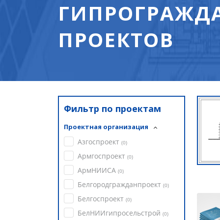
ГИПРОГРАЖДА
ПРОЕКТОВ
Фильтр по проектам
Проектная организация
Азгоспроект
(
0
)
Армгоспроект
(
0
)
АрмНИИСА
(
0
)
Белгородгражданпроект
(
0
)
Белгоспроект
(
0
)
БелНИИгипросельстрой
(
0
)