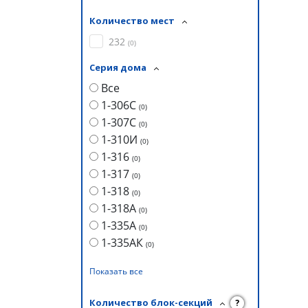
Количество мест
232
(
0
)
Серия дома
Все
1-306С
(
0
)
1-307С
(
0
)
1-310И
(
0
)
1-316
(
0
)
1-317
(
0
)
1-318
(
0
)
1-318А
(
0
)
1-335А
(
0
)
1-335АК
(
0
)
Показать все
Количество блок-секций
?