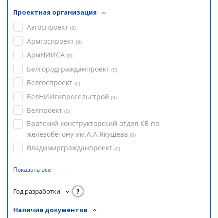
Проектная организация
Азгоспроект
(
0
)
Армгоспроект
(
0
)
АрмНИИСА
(
0
)
Белгородгражданпроект
(
0
)
Белгоспроект
(
0
)
БелНИИгипросельстрой
(
0
)
Белпроект
(
0
)
Братский конструкторский отдел КБ по
железобетону им.А.А.Якушева
(
0
)
Владимиргражданпроект
(
0
)
Показать все
Год разработки
?
Наличие документов