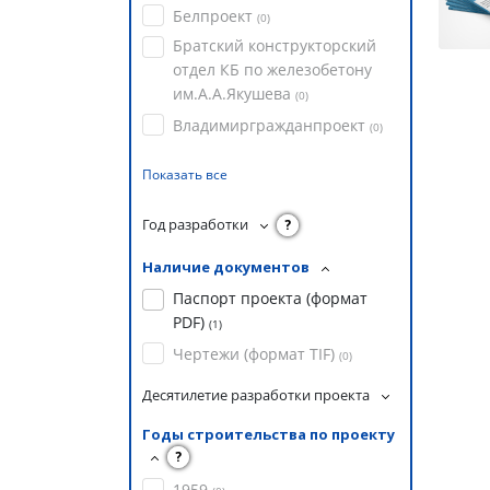
Белпроект
(
0
)
Братский конструкторский
отдел КБ по железобетону
им.А.А.Якушева
(
0
)
Владимиргражданпроект
(
0
)
Показать все
Год разработки
?
Наличие документов
Паспорт проекта (формат
PDF)
(
1
)
Чертежи (формат TIF)
(
0
)
Десятилетие разработки проекта
Годы строительства по проекту
?
1959