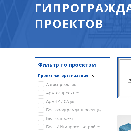
ГИПРОГРАЖДА
ПРОЕКТОВ
Фильтр по проектам
Проектная организация
Азгоспроект
(
0
)
Армгоспроект
(
0
)
АрмНИИСА
(
0
)
Белгородгражданпроект
(
0
)
Белгоспроект
(
0
)
БелНИИгипросельстрой
(
0
)