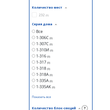
Количество мест
232
(
0
)
Серия дома
Все
1-306С
(
0
)
1-307С
(
0
)
1-310И
(
0
)
1-316
(
0
)
1-317
(
0
)
1-318
(
0
)
1-318А
(
0
)
1-335А
(
0
)
1-335АК
(
0
)
Показать все
Количество блок-секций
?