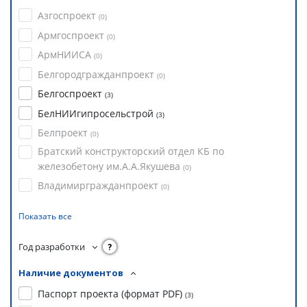
Азгоспроект
(
0
)
Армгоспроект
(
0
)
АрмНИИСА
(
0
)
Белгородгражданпроект
(
0
)
Белгоспроект
(
3
)
БелНИИгипросельстрой
(
3
)
Белпроект
(
0
)
Братский конструкторский отдел КБ по
железобетону им.А.А.Якушева
(
0
)
Владимиргражданпроект
(
0
)
Показать все
Год разработки
?
Наличие документов
Паспорт проекта (формат PDF)
(
3
)