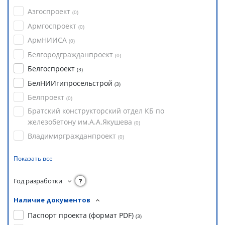
Азгоспроект
(
0
)
Армгоспроект
(
0
)
АрмНИИСА
(
0
)
Белгородгражданпроект
(
0
)
Белгоспроект
(
3
)
БелНИИгипросельстрой
(
3
)
Белпроект
(
0
)
Братский конструкторский отдел КБ по
железобетону им.А.А.Якушева
(
0
)
Владимиргражданпроект
(
0
)
Показать все
Год разработки
?
Наличие документов
Паспорт проекта (формат PDF)
(
3
)