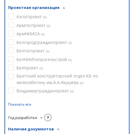
Проектная организация
Азгоспроект
(
0
)
Армгоспроект
(
0
)
АрмНИИСА
(
0
)
Белгородгражданпроект
(
0
)
Белгоспроект
(
0
)
БелНИИгипросельстрой
(
0
)
Белпроект
(
0
)
Братский конструкторский отдел КБ по
железобетону им.А.А.Якушева
(
0
)
Владимиргражданпроект
(
0
)
Показать все
Год разработки
?
Наличие документов