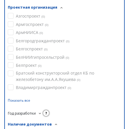
Проектная организация
Азгоспроект
(
0
)
Армгоспроект
(
0
)
АрмНИИСА
(
0
)
Белгородгражданпроект
(
0
)
Белгоспроект
(
0
)
БелНИИгипросельстрой
(
0
)
Белпроект
(
0
)
Братский конструкторский отдел КБ по
железобетону им.А.А.Якушева
(
0
)
Владимиргражданпроект
(
0
)
Показать все
Год разработки
?
Наличие документов