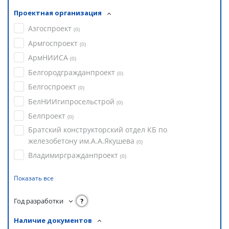
Проектная организация
Азгоспроект
(
0
)
Армгоспроект
(
0
)
АрмНИИСА
(
0
)
Белгородгражданпроект
(
0
)
Белгоспроект
(
0
)
БелНИИгипросельстрой
(
0
)
Белпроект
(
0
)
Братский конструкторский отдел КБ по
железобетону им.А.А.Якушева
(
0
)
Владимиргражданпроект
(
0
)
Показать все
Год разработки
?
Наличие документов