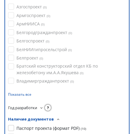
Азгоспроект
(
0
)
Армгоспроект
(
0
)
АрмНИИСА
(
0
)
Белгородгражданпроект
(
0
)
Белгоспроект
(
0
)
БелНИИгипросельстрой
(
0
)
Белпроект
(
0
)
Братский конструкторский отдел КБ по
железобетону им.А.А.Якушева
(
0
)
Владимиргражданпроект
(
0
)
Показать все
Год разработки
?
Наличие документов
Паспорт проекта (формат PDF)
(
10
)